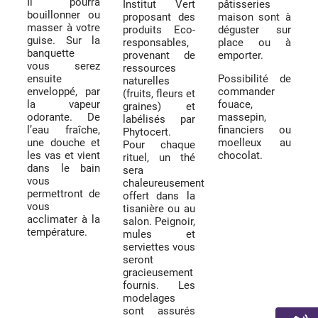
Il pourra
Institut Vert
pâtisseries
bouillonner ou
proposant des
maison sont à
masser à votre
produits Eco-
déguster sur
guise. Sur la
responsables,
place ou à
banquette
provenant de
emporter.
vous serez
ressources
ensuite
Possibilité de
naturelles
enveloppé, par
commander
(fruits, fleurs et
la vapeur
fouace,
graines) et
odorante. De
massepin,
labélisés par
l’eau fraîche,
financiers ou
Phytocert.
une douche et
moelleux au
Pour chaque
les vas et vient
chocolat.
rituel, un thé
dans le bain
sera
vous
chaleureusement
permettront de
offert dans la
vous
tisanière ou au
acclimater à la
salon. Peignoir,
température.
mules et
serviettes vous
seront
gracieusement
fournis. Les
modelages
sont assurés